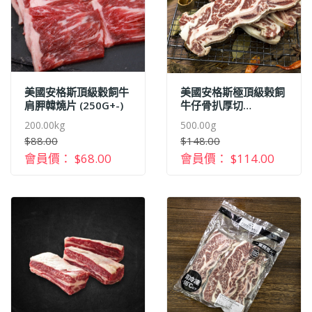
美國安格斯頂級穀飼牛
美國安格斯極頂級榖飼
肩胛韓燒片 (250G+-)
牛仔骨扒厚切
(500G+-)
200.00kg
500.00g
$88.00
$148.00
會員價： $68.00
會員價： $114.00