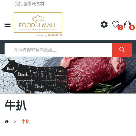
，享受批發價嘅食材
0
0
牛扒
牛扒