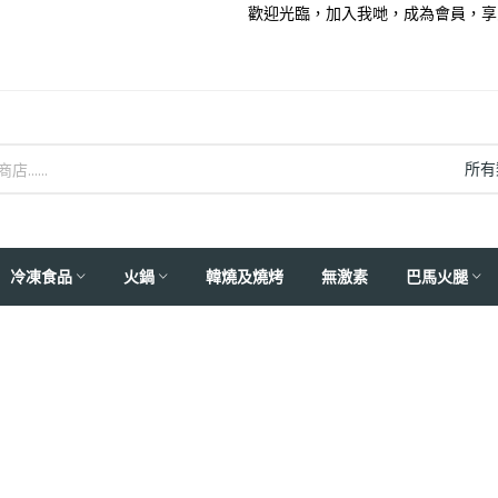
歡迎光臨，加入我哋，成為會員，享受
所有
冷凍食品
火鍋
韓燒及燒烤
無激素
巴馬火腿