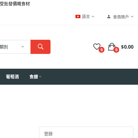
批發價嘅食材
語言
會員賬戶
$0.00
類別
0
0
葡萄酒
食譜
登錄