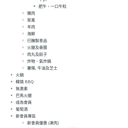
肥牛、一口牛粒
豬肉
家禽
羊肉
海鮮
巳醃製食品
火腿及香腸
肉丸及餃子
炸物、氣炸鍋
薯條, 牛油及芝士
火鍋
韓燒 BBQ
無激素
巴馬火腿
成為會員
葡萄酒
新會員專區
新會員優惠 (凍肉)