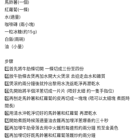
馬鈴薯(一個)
紅蘿蔔(一條)
水(適量)
咖啡磚 (兩小塊)
一粒冰糖(約15g)
白飯(兩碗)
油（小量）
步驟
1️⃣首先將牛肋條切開 一條切成三份至四份
2️⃣放牛肋條去煲再加水開大火煲滾 去迫走血水和雜質
3️⃣煲滾約兩分鐘後就拎出黎用水洗返乾淨再瀝乾水
4️⃣先開始將半個洋蔥切成一片片 (唔好太細 約一隻手指位)
5️⃣再刨走馬鈴薯和紅蘿蔔的皮再切成一塊塊 (唔可以太細塊 煮既時
間長)
6️⃣用清水沖乾淨切好的馬鈴薯和紅蘿蔔 再瀝乾水
7️⃣開始煮既時候落適量油去鑊再加埋洋蔥爆香約三十秒
8️⃣再加埋牛肋骨落去用中火鑊煎每邊煎約兩分鐘 煎至金黃色
9️⃣再加埋切好既馬鈴薯和紅蘿蔔落鑊炒約兩分鐘