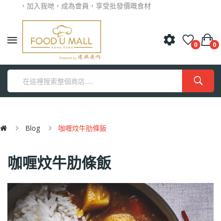
光臨，加入我哋，成為會員，享受批發價嘅食材
0
0
Blog
咖喱炆牛肋條飯
咖喱炆牛肋條飯