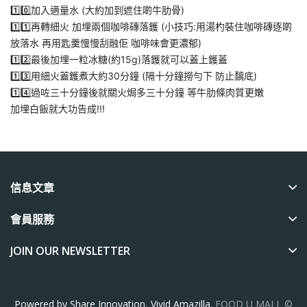
1️⃣0️⃣加入適量水 (大約加到遮住啲牛肋骨)
1️⃣1️⃣再轉細火 加埋兩個咖啡磚落鑊 (小技巧:用湯杓裝住咖啡磚逐啲
放落水 再用匙羹慢慢刮融佢 咖啡味會更濃郁)
1️⃣2️⃣最後加埋一粒冰糖(約15g)落鑊就可以蓋上鑊蓋
1️⃣3️⃣用細火蓋鑊煮大約30分鐘 (隔十分鐘撈勻下 防止黐底)
1️⃣4️⃣過咗三十分鐘後就關火焗多三十分鐘 等牛肋條肉質更嫩
加埋白飯就大功告成!!!
信息文章
會員服務
JOIN OUR NEWSLETTER
Powered by Share Innovation
,
Vivid Amazilla.
FOOD U MALL ©