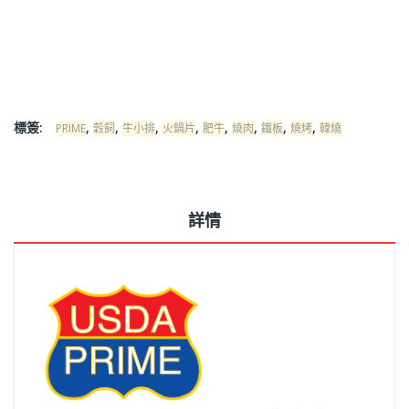
標簽:
,
,
,
,
,
,
,
,
PRIME
穀飼
牛小排
火鍋片
肥牛
燒肉
鐵板
燒烤
韓燒
詳情