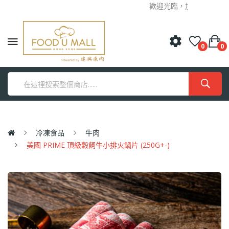
歡迎光臨，加入我哋，成為
0
0
冷凍食品
牛肉
美國 PRIME 頂級穀飼牛小排火鍋片 (250G+-)