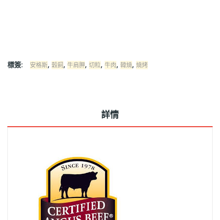
標簽:
,
,
,
,
,
,
安格斯
穀飼
牛肩胛
切粒
牛肉
韓燒
燒烤
詳情