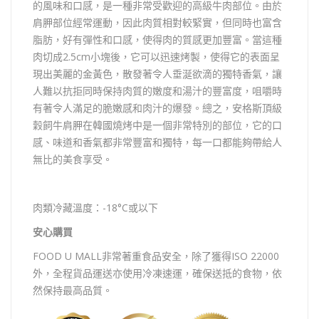
的風味和口感，是一種非常受歡迎的高級牛肉部位。
由於
肩胛部位經常運動，因此肉質相對較緊實，但同時也富含
脂肪，好有彈性和口感，使得肉的質感更加豐富。
當這種
肉切成2.5cm小塊後，它可以迅速烤製，使得它的表面呈
現出美麗的金黃色，散發著令人垂涎欲滴的獨特香氣，讓
人難以抗拒同時保持肉質的嫩度和湯汁的豐富度，咀嚼時
有著令人滿足的脆嫩感和肉汁的爆發。總之，安格斯頂級
穀飼牛肩胛在韓國燒烤中是一個非常特別的部位，它的口
感、味道和香氣都非常豐富和獨特，每一口都能夠帶給人
無比的美食享受。
肉類冷藏溫度：-18°C或以下
安心購買
FOOD U MALL非常著重食品安全，除了獲得ISO 22000
外，全程貨品運送亦使用冷凍速運，確保送抵的食物，依
然保持最高品質。